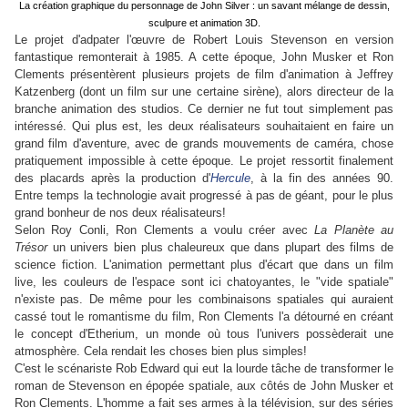
La création graphique du personnage de John Silver : un savant mélange de dessin,
sculpure et animation 3D.
Le projet d'adpater l'œuvre de Robert Louis Stevenson en version
fantastique remonterait à 1985. A cette époque, John Musker et Ron
Clements présentèrent plusieurs projets de film d'animation à Jeffrey
Katzenberg (dont un film sur une certaine sirène), alors directeur de la
branche animation des studios. Ce dernier ne fut tout simplement pas
intéressé. Qui plus est, les deux réalisateurs souhaitaient en faire un
grand film d'aventure, avec de grands mouvements de caméra, chose
pratiquement impossible à cette époque. Le projet ressortit finalement
des placards après la production d'
Hercule
, à la fin des années 90.
Entre temps la technologie avait progressé à pas de géant, pour le plus
grand bonheur de nos deux réalisateurs!
Selon Roy Conli, Ron Clements a voulu créer avec
La Planète au
Trésor
un univers bien plus chaleureux que dans plupart des films de
science fiction. L'animation permettant plus d'écart que dans un film
live, les couleurs de l'espace sont ici chatoyantes, le "vide spatiale"
n'existe pas. De même pour les combinaisons spatiales qui auraient
cassé tout le romantisme du film, Ron Clements l'a détourné en créant
le concept d'Etherium, un monde où tous l'univers possèderait une
atmosphère. Cela rendait les choses bien plus simples!
C'est le scénariste Rob Edward qui eut la lourde tâche de transformer le
roman de Stevenson en épopée spatiale, aux côtés de John Musker et
Ron Clements. L'homme a fait ses armes à la télévision, sur des séries