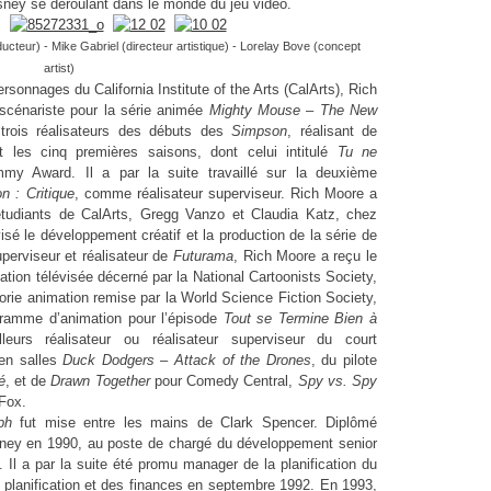
isney se déroulant dans le monde du jeu vidéo.
ucteur) - Mike Gabriel (directeur artistique) - Lorelay Bove (concept
artist)
sonnages du California Institute
of the Arts (CalArts), Rich
cénariste pour la série animée
Mighty Mouse – The New
 trois réalisateurs des débuts des
Simpson
, réalisant de
t les cinq premières saisons, dont celui intitulé
Tu ne
my Award. Il a par la suite travaillé sur la deuxième
n : Critique
, comme réalisateur superviseur. Rich Moore a
étudiants de CalArts, Gregg Vanzo et Claudia Katz, chez
isé le développement créatif et la production de la série de
perviseur et réalisateur de
Futurama
, Rich Moore a reçu le
tion télévisée décerné par
la National Cartoonists Society,
rie animation remise par la World Science Fiction Society,
ramme d’animation pour l’épisode
Tout se Termine Bien à
urs réalisateur ou réalisateur superviseur du court
 en salles
Duck Dodgers – Attack of the Drones
,
du pilote
é
, et de
Drawn Together
pour Comedy Central,
Spy vs. Spy
Fox.
ph
fut mise entre les mains de Clark Spencer. Diplômé
sney en 1990, au poste de
chargé du développement senior
.
Il a par la suite été promu manager
de la planification du
a planification et des finances en septembre 1992. En 1993,