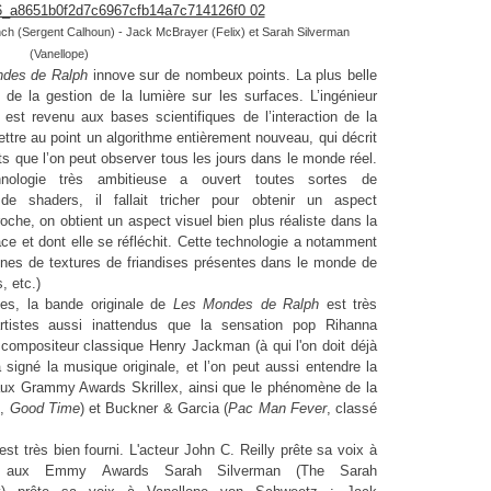
ynch (Sergent Calhoun) - Jack McBrayer (Felix) et Sarah Silverman
(Vanellope)
ndes de Ralph
innove sur de nombeux points. La plus belle
n de la gestion de la lumière sur les surfaces.
L’ingénieur
y, est revenu aux
bases scientifiques de l’interaction de la
ettre au
point un algorithme entièrement nouveau, qui décrit
ts que l’on peut observer tous les jours dans le monde réel.
hnologie très ambitieuse a ouvert toutes sortes de
de shaders, il fallait tricher pour obtenir un aspect
oche, on obtient un aspect visuel bien plus réaliste dans la
ce et dont elle se réfléchit. Cette technologie a notamment
aines de textures de friandises présentes dans le monde de
, etc.)
des, la bande originale de
Les Mondes de Ralph
est très
rtistes aussi inattendus que la sensation pop Rihanna
compositeur classique Henry Jackman (à qui l'on doit déjà
a signé la musique originale, et l’on peut aussi entendre la
 aux Grammy Awards Skrillex, ainsi que le phénomène de la
s
,
Good Time
) et Buckner & Garcia (
Pac Man Fever
, classé
est très bien fourni. L'acteur John C. Reilly prête sa voix à
née aux Emmy
Awards Sarah Silverman (The Sarah