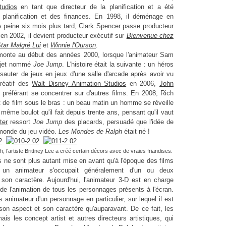
tudios
en tant que
directeur de
la planification et a été
 planification et des finances. En 1998, il
déménage en
. À peine six mois plus tard, Clark Spencer passe producteur
e en 2002, il devient producteur exécutif sur
Bienvenue chez
Star Malgré Lui
et
Winnie l'Ourson
.
onte au début des années 2000, lorsque l'animateur Sam
rojet nommé
Joe Jump
. L'histoire était la suivante : un héros
 sauter de jeux en jeux d'une salle d'arcade après avoir vu
réatif des
Walt Disney Animation Studios
en 2006,
John
 préférant se concentrer sur d'autres films. En 2008, Rich
 de film sous le bras : un beau matin un homme se réveille
 même boulot qu'il fait depuis trente ans, pensant qu'il vaut
ter
ressort
Joe Jump
des placards, persuadé que l'idée de
 monde du jeu vidéo.
Les Mondes de Ralph
était né !
 l'artiste Brittney Lee a créé certain décors avec de vraies friandises.
s ne sont plus autant mise en avant qu'à l'époque des films
is un animateur s'occupait généralement d'un ou deux
t son caractère. Aujourd'hui, l'animateur 3-D est en charge
 de l'animation de tous les personnages présents à l'écran.
 animateur d'un personnage en particulier, sur lequel il est
 son aspect et son caractère qu'auparavant. De ce fait, les
is les concept artist et autres directeurs artistiques, qui