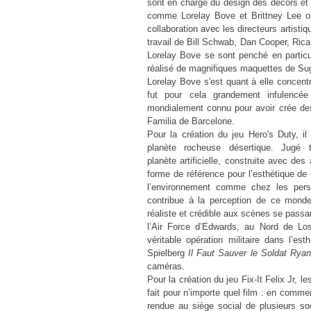
sont en charge du design des décors e
comme Lorelay Bove et Brittney Lee ont
collaboration avec les directeurs artisti
travail de Bill Schwab, Dan Cooper, Rica
Lorelay Bove se sont penché en particu
réalisé de magnifiques maquettes de Sug
Lorelay Bove s'est quant à elle concentr
fut pour cela grandement infulencée
mondialement connu pour avoir crée des
Familia de Barcelone.
Pour la création du jeu Hero's Duty, il
planète rocheuse désertique. Jugé 
planète artificielle, construite avec de
forme de référence pour l’esthétique de
l’environnement comme chez les person
contribue à la perception de ce mond
réaliste et crédible aux scènes se passan
l’Air Force d’Edwards, au Nord de Los
véritable opération militaire dans l’e
Spielberg
Il Faut Sauver le Soldat Ryan
caméras.
Pour la création du jeu Fix-It Felix Jr, l
fait pour n’importe quel film : en comm
rendue au siège social de plusieurs s