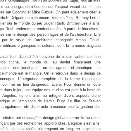
t des personnages. Pour
Les Mondes de Ralph
, des artistes
 eu une grande influence sur l'aspect visuel du film, en
ques Ian Gooding et Mike Gabriel. On peut également citer le
rdo F. Delgado ou bien encore Victoria Ying. Brittney Lee et
lier sur le monde du jeu Sugar Rush. Brittney Lee a ainsi
ar Rush entièrement confectionnées à partir de friandises !
ée sur le design des personnages et de l'architecture. Elle
 par le style de l'architecte espagnole Antoni Gaudi,
 édifices organiques et colorés, dont la fameuse Sagrada
 avait tout d'abord été convenu de placer l'action sur une
trop cliché, le monde du jeu devint finalement une
s angles, des tranchants ; un lieu agressif et chaotique. La
 ce monde est le triangle. On le retrouve dans le design de
nages. L’intégration complète de la forme triangulaire
e comme un lieu dangereux, acéré. Pour donner un côté
t dans le jeu, une équipe des studios est parti à la base de
 Angeles. Ils ont ainsi pu intégrer divers aspects d’une
sthétique et l’ambiance de Hero’s Duty. Le film de Steven
a également été d'une aide précieuse pour la gestion des
es artistes ont envisagé le design global
comme
ils l’auraient
ençant par des recherches
approfondies. L’équipe s’est ainsi
ociétés
de jeux vidéo, interrogeant en long, en large et en