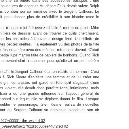
licité se reflète dans ses accessoires basiques : une
chaussures de chantier. Au départ Felix devait suivre Ralph
 sans compter sur sa romance avec le Sergent Calhoun. Le
it pour donner plus de crédibilité à son histoire avec le
etz
a quant à lui été assez difficile à mettre au point. Mike
illiers de dessins avant de trouver ce qu'ils cherchaient.
ui les ont aidés à trouver le design final. Une fillette de
es petites oreilles. Il a également vu des photos de la fille
oiffés en arrière avec des mèches retombant devant. C’était
e petite jupe marron faite de papiers de bonbons. Quand Rich
e un sweat-shirt à capuche, pour qu’elle ait un petit côté «
onnaît, le Sergent Calhoun était en réalité un homme ! C'est
sa à Rich Moore d'en faire une femme et de lui créer une
gn, les artistes ont gardé en tête qu'il s'agissait d'une
 violent, elle devait donc paraître forte, intimidante, mais
Nelson a eu une grande influence sur l'aspect général du
-board sur lequel elle se déplace durant le film. Lorsque
 doubler le personnage,
Glen Keane
réalisa de nouvelles
onnant au Sergent Calhoun sa chevelure blonde et son air