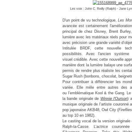
Les voix : John C. Reilly (Ralph) - Jane L
D'un point de vu technologique,
Les Mo
avancée est certainement l'amélioratio
principal de chez Disney, Brent Burle
lumière avec les matériaux réels pour m
avec précision une grande variété
d’obje
Intitulée BRDF,
c
ette nouvelle tec
possibilités. Avec l'ancien système 
visuel crédible. Avec cette nouvelle appr
manière dont la lumière balaye une surfa
permis de rendre plus réaliste les cent
Sugar Rush (bonbons, chocolat, beignets
Pour contribuer à différencier les mon
variée. Elle mêle entre autres des a
ou l’emblématique Kool & the Gang. Le 
la bande originale de
Winnie l'Ourson
) 
musique originale de l’artiste couronné
pop japonaise AKB48, Owl City (
Fireflie
au top 10 en 1982).
Le casting vocal de la version originale 
Ralph-la-Casse.
L’actrice couron