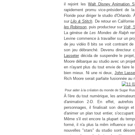
i
l rejoint les
Walt Disney Animation S
rapidement promu vice-président de
la
Floride pour diriger le studio d'Orlando
sur
Lilo & Stitch
. De retour en Californi
les Robinson
, puis producteur sur
Volt, 
La génèse de
Les Mondes de Ralph
rem
Levine commence à travailler sur un p
de jeu vidéo 8 bits se voit contraint de
son jeu débranché. Devenu directeur c
Lasseter
décida de suspendre le projet,
Moore débarque au studio avec un projet
en n'ayant plus du tout envie de faire le
bien mieux. Ni une ni deux,
John Lasse
Rich Moore serait parfaite fusionnée au
Pour aider à la création du monde de Sugar Rush,
À l'ère du tout numérique, les animateur
d'animation 2-D. En effet, autrefo
personnages, il finalisait son design e
d'animer un plan tout entier, s'occupant
Même s'il est encore la plupart du temps
formé, il n'a plus la mêm influence sur
nouvelles "stars" du studio sont désorma