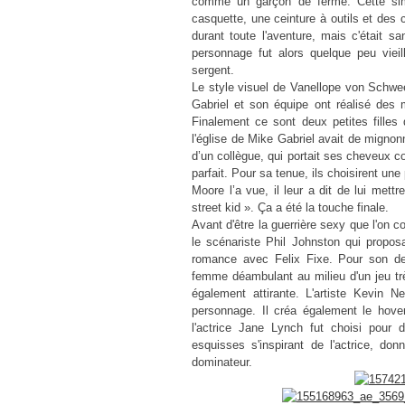
comme un garçon de ferme. Cette simp
casquette, une ceinture à outils et des 
durant toute l'aventure, mais c'était
personnage fut alors quelque peu vieill
sergent.
Le style visuel de
Vanellope von Schwe
Gabriel et son équipe ont réalisé des m
Finalement ce sont deux petites filles q
l'église de Mike Gabriel avait de mignonn
d’un collègue, qui portait ses cheveux c
parfait. Pour sa tenue, ils choisirent un
Moore l’a vue, il leur a dit de lui mettr
street kid ». Ça a été la touche finale.
Avant d'être la guerrière sexy que l'on c
le scénariste Phil Johnston qui propo
romance avec Felix Fixe. Pour son desi
femme déambulant au milieu d'un jeu très
également attirante. L'artiste Kevin 
personnage. Il créa également le hover
l'actrice Jane Lynch fut choisi pour
esquisses s'inspirant de l'actrice, d
dominateur.