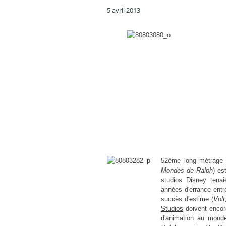
5 avril 2013
52ème long métrage
Mondes de Ralph
) es
studios Disney tenai
années d'errance entr
succès d'estime (
Volt
Studios
doivent encore
d'animation au mond