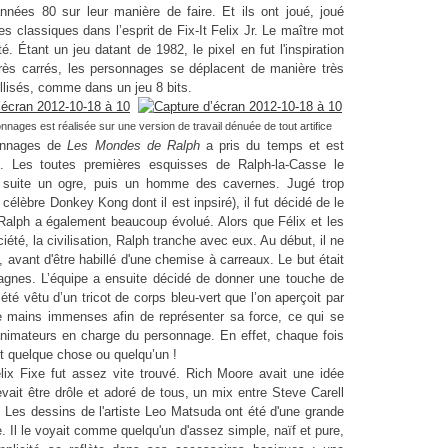
nnées 80 sur leur manière de faire. Et ils ont joué, joué
es classiques dans l’esprit de
Fix-It Felix
Jr. Le maître mot
té. Étant un jeu datant de 1982, le pixel en fut l'inspiration
 très carrés, les personnages se déplacent de manière très
ellisés, comme dans un jeu 8 bits.
nnages est réalisée sur une version de travail dénuée de tout artifice
onnages de
Les Mondes de Ralph
a pris du temps et est
. Les toutes premières esquisses de Ralph-la-Casse le
 la suite un ogre, puis un homme des cavernes. Jugé trop
célèbre Donkey Kong dont il est inpsiré), il fut décidé de le
alph a également beaucoup évolué. Alors que Félix et les
iété, la civilisation, Ralph tranche avec eux. Au début, il ne
 avant d'être habillé d'une chemise à carreaux. Le but était
tagnes.
L’équipe a ensuite décidé de donner une touche de
 été vêtu d’un tricot de corps bleu-vert que l’on aperçoit par
e mains immenses afin de représenter sa force, ce qui se
'animateurs en charge du personnage. En effet, c
haque fois
t quelque chose ou quelqu’un !
lix Fixe fut assez vite trouvé. Rich Moore avait une idée
evait être drôle et adoré de tous, un mix entre Steve Carell
. Les dessins de l'artiste Leo Matsuda ont été d'une grande
. Il le voyait comme quelqu'un d'assez simple, naïf et pure,