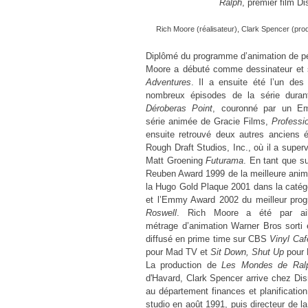
Ralph
, premier film D
Rich Moore (réalisateur), Clark Spencer (prod
Diplômé du programme d’animation de per
Moore a débuté comme dessinateur et s
Adventures
. Il a ensuite été l’un des
nombreux épisodes
de la série duran
Déroberas Point
, couronné par un Em
série animée de Gracie Films,
Professio
ensuite retrouvé deux autres anciens 
Rough Draft Studios, Inc., où il a superv
Matt Groening
Futurama
. En tant que su
Reuben Award 1999 de la meilleure anima
la Hugo Gold Plaque 2001 dans la catégo
et l’Emmy Award 2002 du meilleur prog
Roswell
. Rich Moore a été par aille
métrage d’animation Warner Bros sorti
diffusé en prime time sur CBS
Vinyl Caf
pour Mad TV et
Sit Down, Shut Up
pour 
La production de
Les Mondes de Ral
d'Havard, Clark Spencer arrive chez Di
au département
finances et planification
studio en août 1991, puis directeur
de l