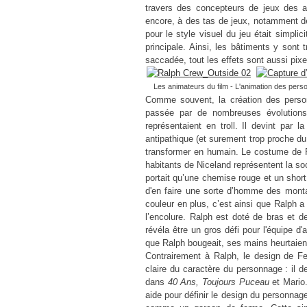
travers des concepteurs
de jeux des a
encore,
à des tas de jeux, notamment d
pour le style visuel du jeu était simplici
principale. Ainsi, les bâtiments y sont
saccadée, tout les effets sont aussi pix
Les animateurs du film - L'animation des perso
Comme souvent, la création des pers
passée par de nombreuses évolutions
représentaient en troll. Il devint par
antipathique (et surement trop proche du 
transformer en humain.
Le costume de R
habitants de Niceland représentent la soc
portait qu’une chemise rouge et un short,
d'en faire une sorte d’homme des mon
couleur en plus, c’est ainsi que Ralph
a
l’encolure
. Ralph est doté de bras et d
révéla être un gros défi pour l'équipe d
que Ralph bougeait, ses mains heurtaien
Contrairement à Ralph, le design de Fe
claire du caractère du personnage : il d
dans
40 Ans, Toujours Puceau
et Mario
aide pour définir le design du personnage