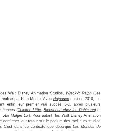
Les Mondes de Ralph
 des
Walt Disney Animation Studios
,
Wreck-it Ralph
(
Les
t
réalisé par Rich Moore
. Avec
Raiponce
sorti en 2010, les
ent enfin leur premier vrai succès 3-D, après plusieurs
e échecs (
Chicken Little
,
Bienvenue chez les Robinson
) et
, Star Malgré Lui
). Pour autant, les
Walt Disney Animation
 confirmer leur retour sur le podium des meilleurs studios
e. C'est dans ce contexte que débarque
Les Mondes de