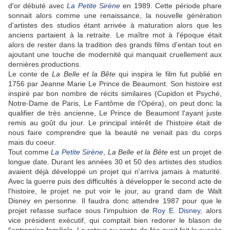
d'or débuté avec
La Petite Sirène
en 1989. Cette période phare
sonnait alors comme une renaissance, la nouvelle génération
d'artistes des studios étant arrivée à maturation alors que les
anciens partaient à la retraite. Le maître mot à l'époque était
alors de rester dans la tradition des grands films d'entan tout en
ajoutant une touche de modernité qui manquait cruellement aux
dernières productions.
Le conte de
La Belle et la Bête
qui inspira le film fut publié en
1756 par Jeanne Marie Le Prince de Beaumont. Son histoire est
inspiré par bon nombre de récits similaires (Cupidon et Psyché,
Notre-Dame de Paris, Le Fantôme de l'Opéra), on peut donc la
qualifier de très ancienne, Le Prince de Beaumont l'ayant juste
remis au goût du jour. Le principal intérêt de l'histoire était de
nous faire comprendre que la beauté ne venait pas du corps
mais du coeur.
Tout comme
La Petite Sirène
,
La Belle et la Bête
est un projet de
longue date. Durant les années 30 et 50 des artistes des studios
avaient déjà développé un projet qui n'arriva jamais à maturité.
Avec la guerre puis des difficultés à développer le second acte de
l'histoire, le projet ne put voir le jour, au grand dam de Walt
Disney en personne. Il faudra donc attendre 1987 pour que le
projet refasse surface sous l'impulsion de
Roy E. Disney
, alors
vice président exécutif, qui comptait bien redorer le blason de