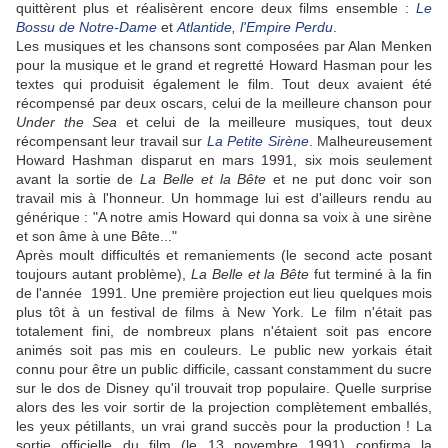
quittèrent plus et réalisèrent encore deux films ensemble :
Le
Bossu de Notre-Dame
et
Atlantide, l'Empire Perdu
.
Les musiques et les chansons sont composées par Alan Menken
pour la musique et le grand et regretté Howard Hasman pour les
textes qui produisit également le film. Tout deux avaient été
récompensé par deux oscars, celui de la meilleure chanson pour
Under the Sea
et celui de la meilleure musiques, tout deux
récompensant leur travail sur
La Petite Sirène
. Malheureusement
Howard Hashman disparut en mars 1991, six mois seulement
avant la sortie de
La Belle et la Bête
et ne put donc voir son
travail mis à l'honneur. Un hommage lui est d'ailleurs rendu au
générique : "A notre amis Howard qui donna sa voix à une sirène
et son âme à une Bête..."
Après moult difficultés et remaniements (le second acte posant
toujours autant problème),
La Belle et la Bête
fut terminé à la fin
de l'année 1991. Une première projection eut lieu quelques mois
plus tôt à un festival de films à New York. Le film n'était pas
totalement fini, de nombreux plans n'étaient soit pas encore
animés soit pas mis en couleurs. Le public new yorkais était
connu pour être un public difficile, cassant constamment du sucre
sur le dos de Disney qu'il trouvait trop populaire. Quelle surprise
alors des les voir sortir de la projection complètement emballés,
les yeux pétillants, un vrai grand succès pour la production ! La
sortie officielle du film (le 13 novembre 1991) confirma la