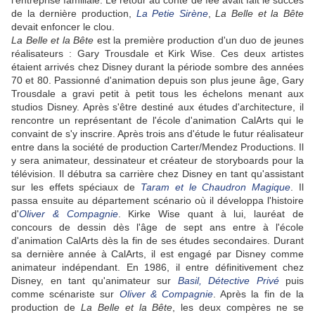
l'entreprise familiale. Le retour au conte de fée avait fait le succès
de la dernière production,
La Petie Sirène
,
La Belle et la Bête
devait enfoncer le clou.
La Belle et la Bête
est la première production d'un duo de jeunes
réalisateurs : Gary Trousdale et Kirk Wise. Ces deux artistes
étaient arrivés chez Disney durant la période sombre des années
70 et 80. Passionné d'animation depuis son plus jeune âge, Gary
Trousdale a gravi petit à petit tous les échelons menant aux
studios Disney. Après s'être destiné aux études d'architecture, il
rencontre un représentant de l'école d'animation CalArts qui le
convaint de s'y inscrire. Après trois ans d'étude
le futur réalisateur
entre dans la société de production Carter/Mendez Productions. Il
y sera animateur, dessinateur et créateur de storyboards pour la
télévision.
Il débutra sa carrière chez Disney en tant qu'assistant
sur les effets spéciaux de
Taram et le Chaudron Magique
. Il
passa ensuite au département scénario où il développa l'histoire
d'
Oliver & Compagnie
. Kirke Wise quant à lui, lauréat de
concours de dessin dès l'âge de sept ans entre à l'école
d'animation CalArts dès la fin de ses études secondaires. Durant
sa dernière année à CalArts, il est engagé par Disney comme
animateur indépendant. En 1986, il entre définitivement chez
Disney, en tant qu'animateur sur
Basil, Détective Privé
puis
comme scénariste sur
Oliver & Compagnie
. Après la fin de la
production de
La Belle et la Bête
, les deux compères ne se