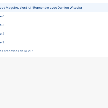
bey Maguire, c'est lui ! Rencontre avec Damien Witecka
e 6
e 5
e 4
e 3
s créatrices de la VF !
e 2
e 1
e Mektoub My Love arrive enfin ! Rencontre avec Shaïn Boumedine et Sal
i : après Toni en famille
elle réalise le bouleversant Dites lui que je l'aime
ais ! Rencontre autour de Vie privée de Rebecca Zlotowski