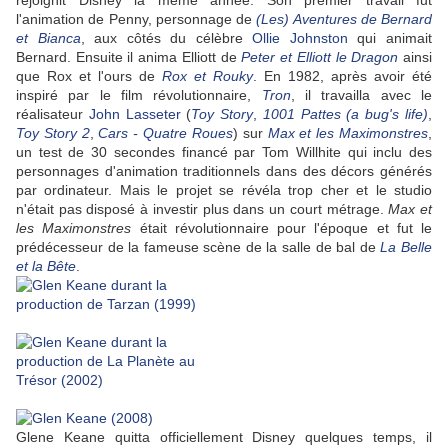
rejoignit Disney la même année. Son premier travail fut
l'animation de Penny, personnage de
(Les) Aventures de Bernard
et Bianca
, aux côtés du célèbre
Ollie Johnston
qui animait
Bernard. Ensuite il anima Elliott de
Peter et Elliott le Dragon
ainsi
que Rox et l'ours de
Rox et Rouky
. En 1982, après avoir été
inspiré par le film révolutionnaire,
Tron
, il travailla avec le
réalisateur
John Lasseter
(
Toy Story
,
1001 Pattes (a bug's life)
,
Toy Story 2
,
C
ars - Quatre Roues
) sur
Max et les Maximonstres
,
un test de 30 secondes financé par Tom Willhite qui inclu des
personnages d'animation traditionnels dans des décors générés
par ordinateur. Mais le projet se révéla trop cher et le studio
n'était pas disposé à investir plus dans un court métrage.
Max et
les Maximonstres
était révolutionnaire pour l'époque et fut le
prédécesseur de la fameuse scène de la salle de bal de
La Belle
et la Bête
.
Glene Keane quitta officiellement Disney quelques temps, il