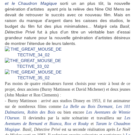
et le Chaudron Magique
sorti un an plus tôt, la nouvelle
génération d'artistes ayant pris la relève des Nine Old Mens se
devait de retrouver le succès avec ce nouveau film. Mais en
raison du manque d'argent dans les caisses des studios, le
budget du film fut des plus minimalistes... Malgré cela
Basil,
Détective Privé
fut à plus d'un titre un véritable ban d'essai
grandeur nature pour la nouvelle génération d'artistes désireux
de montrer l'étendue de leurs talents.
Pas moins de quatre réalisateurs furent choisis pour venir à bout de ce
projet, deux anciens (Burny Mattinson et David Michener) et deux jeunes
(John Musker et Ron Clements) :
-
Burny Mattinson : arrivé aux studios Disney en 1953, il fut animateur
sur de nombreux films comme
La Belle au Bois Dormant
,
Les 101
Dalmatiens
,
Robin des Bois
ou bien encore
Les Aventures de Winnie
l'Ourson
. Il deviendra par la suite scénariste et travaillera sur
Les
Aventures de Bernard et Bianca
,
Rox et Rouky
et
Taram le Chaudron
Magique
.
Basil, Détective Privé
est sa seconde réalisation après
Le Noël