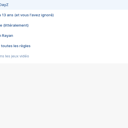
 DayZ
 a 13 ans (et vous l'avez ignoré)
e (littéralement)
im Rayan
 toutes les règles
s les jeux vidéo
us choquant de Rockstar ? - Le scandale BULLY
e plus moche de Steam
du RÊVE tourne au CAUCHEMAR
pendant 8 heures
it… à tort
umiliés par un jeu vidéo