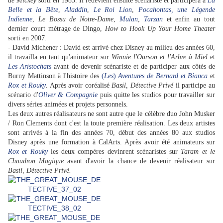
de Mickey
sorti en 1983. Il redevient ensuite scénariste et participera à
La
Belle et la Bête
,
Aladdin
,
Le Roi Lion
,
Pocahontas, une Légende
Indienne
,
Le Bossu de Notre-Dame
,
Mulan
,
Tarzan
et enfin au tout
dernier court métrage de Dingo,
How to Hook Up Your Home Theater
sorti en 2007.
- David Michener : David est arrivé chez Disney au milieu des années 60,
il travailla en tant qu'animateur sur
Winnie l'Ourson et l'Arbre à Miel
et
Les Aristochats
avant de devenir scénariste et de participer aux côtés de
Burny Mattinson à l'histoire des
(
Les
)
Aventures de Bernard et Bianca
et
Rox et Rouky
. Après avoir coréalisé
Basil, Détective Privé
il participe au
scénario d'
Oliver & Compagnie
puis quitte les studios pour travailler sur
divers séries animées et projets personnels.
Les deux autres réalisateurs ne sont autre que le célèbre duo John Musker
/ Ron Clements dont c'est la toute première réalisation. Les deux artistes
sont arrivés à la fin des années 70, début des années 80 aux studios
Disney après une formation à CalArts. Après avoir été animateurs sur
Rox et Rouky
les deux compères devinrent scénaristes sur
Taram et le
Chaudron Magique
avant d'avoir la chance de devenir réalisateur sur
Basil, D
étective Privé.