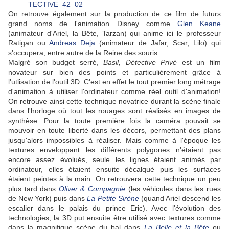
On retrouve également sur la production de ce film de futurs
grand noms de l'animation Disney comme
Glen Keane
(animateur d'Ariel, la Bête, Tarzan) qui anime ici le professeur
Ratigan ou
Andreas Deja
(animateur de Jafar, Scar, Lilo) qui
s'occupera, entre autre de la Reine des souris.
Malgré son budget serré,
Basil, Détective Privé
est un film
novateur sur bien des points et particulièrement grâce à
l'utlisation de l'outil 3D. C'est en effet le tout premier long métrage
d'animation à utiliser l'ordinateur comme réel outil d'animation!
On retrouve ainsi cette technique novatrice durant la scène finale
dans l'horloge où tout les rouages sont réalisés en images de
synthèse. Pour la toute première fois la caméra pouvait se
mouvoir en toute liberté dans les décors, permettant des plans
jusqu'alors impossibles à réaliser. Mais comme à l'époque les
textures enveloppant les différents polygones n'étaient pas
encore assez évolués, seule les lignes étaient animés par
ordinateur, elles étaient ensuite décalqué puis les surfaces
étaient peintes à la main. On retrouvera cette technique un peu
plus tard dans
Oliver & Compagnie
(les véhicules dans les rues
de New York) puis dans
La Petite Sirène
(quand Ariel descend les
escalier dans le palais du prince Eric). Avec l'évolution des
technologies, la 3D put ensuite être utilisé avec textures comme
dans la magnifique scène du bal dans
La Belle et la Bête
ou