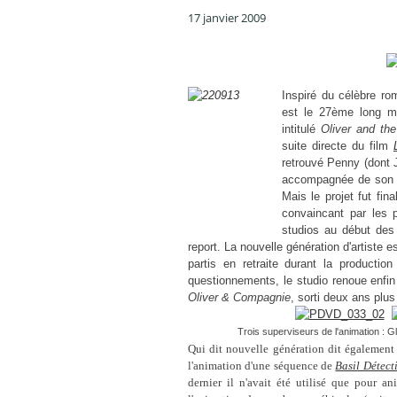
17 janvier 2009
Inspiré du célèbre ro
est le 27ème long mé
intitulé
Oliver and th
suite directe du film
retrouvé Penny (dont J
accompagnée de son c
Mais le projet fut fin
convaincant par les
studios au début des
report. La nouvelle génération d'artiste 
partis en retraite durant la productio
questionnements, le studio renoue enfi
Oliver & Compagnie
, sorti deux ans plus
Trois superviseurs de l'animation : 
Qui dit nouvelle génération dit également n
l'animation d'une séquence de
Basil Détect
dernier il n'avait été utilisé que pour ani