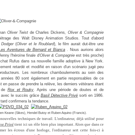
Oliver & Compagnie
man
Oliver Twist
de Charles Dickens
, Oliver & Compagnie
trage des Walt Disney Animation Studios. Tout d'abord
e Dodger
(
Oliver et le Roublard
), le film aurait dut-être une
Les Aventures de Bernard et Bianca
. Nous aurions alors
enny l'héroïne finale d'
Oliver & Compagnie
est très proche)
hat Rufus dans sa nouvelle famille adoptive à New York.
alement retardé et modifié en raison d'un scénario jugé peu
 producteurs. Les nombreux chamboulements au sein des
 années 80 sont également en partie responsables de ce
est en passe de prendre la relève, les derniers vétérans étant
n de
Rox et Rouky
. Après une période de doutes et de
n avec le succès grâce
Basil Détective Privé
sorti en 1986.
 tard confirmera la tendance.
Glen Keane (Sikes), Hendel Butoy et Ruben Aquino (Francis).
ouvelles techniques de travail. L'ordinateur, déjà utilisé pour
ive Privé
tient ici un rôle bien plus important. Alors que dans ce
mer les écrous d'une horloge, l'ordinateur sert cette fois-ci à