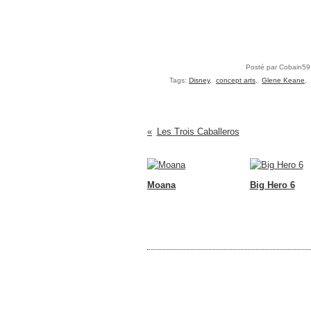
Posté par Cobain59
Tags:
Disney
,
concept arts
,
Glene Keane
,
Les Trois Caballeros
Moana
Big Hero 6