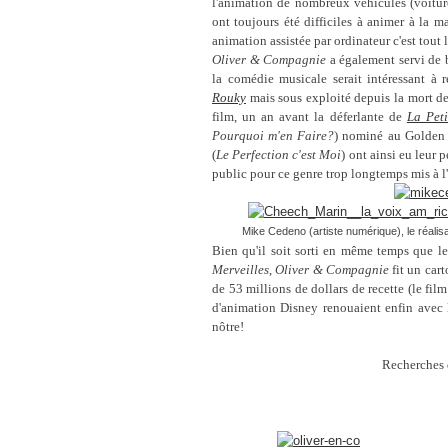
l'animation de nombreux véhicules (voitur
ont toujours été difficiles à animer à la 
animation assistée par ordinateur c'est tout le
Oliver & Compagnie
a également servi de b
la comédie musicale serait intéressant à 
Rouky
mais sous exploité depuis la mort de
film, un an avant la déferlante de
La Peti
Pourquoi m'en Faire?
) nominé au Golden 
(
Le Perfection c'est Moi
) ont ainsi eu leur p
public pour ce genre trop longtemps mis à l'
Mike Cedeno (artiste numérique), le réali
Bien qu'il soit sorti en même temps que l
Merveilles
,
Oliver & Compagnie
fit un car
de 53 millions de dollars de recette (le fil
d'animation Disney renouaient enfin avec 
nôtre!
Recherches 