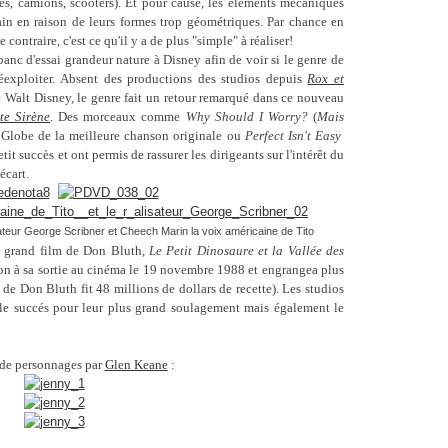
es, camions, scooters). Et pour cause, les éléments mécaniques
main en raison de leurs formes trop géométriques. Par chance en
 contraire, c'est ce qu'il y a de plus "simple" à réaliser!
anc d'essai grandeur nature à Disney afin de voir si le genre de
réexploiter. Absent des productions des studios depuis
Rox et
 Walt Disney, le genre fait un retour remarqué dans ce nouveau
te Sirène
. Des morceaux comme
Why Should I Worry?
(
Mais
Globe de la meilleure chanson originale ou
Perfect Isn't Easy
etit succès et ont permis de rassurer les dirigeants sur l'intérêt du
écart.
sateur George Scribner et Cheech Marin la voix américaine de Tito
e grand film de Don Bluth,
Le Petit Dinosaure et la Vallée des
ton à sa sortie au cinéma le 19 novembre 1988 et engrangea plus
m de Don Bluth fit 48 millions de dollars de recette). Les studios
le succés pour leur plus grand soulagement mais également le
de personnages par
Glen Keane
: