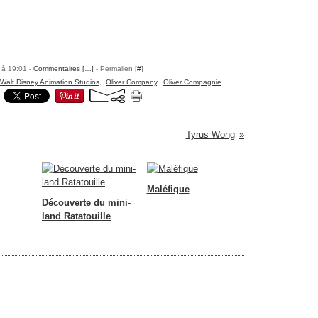
 à 19:01 -
Commentaires [
…
]
- Permalien [
#
]
Walt Disney Animation Studios
,
Oliver Company
,
Oliver Compagnie
Tyrus Wong
Vous aimerez aussi :
Maléfique
Découverte du mini-
land Ratatouille
Commentaires