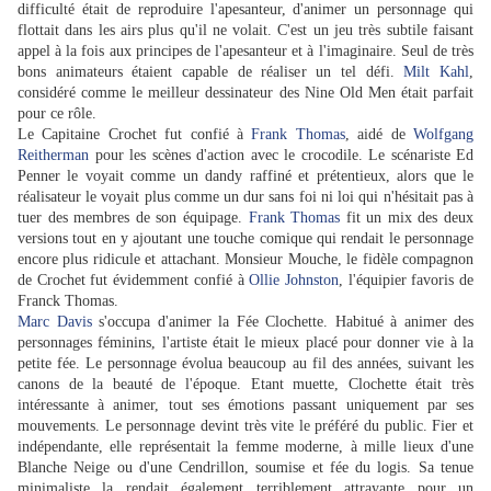
difficulté était de reproduire l'apesanteur, d'animer un personnage qui
flottait dans les airs plus qu'il ne volait. C'est un jeu très subtile faisant
appel à la fois aux principes de l'apesanteur et à l'imaginaire. Seul de très
bons animateurs étaient capable de réaliser un tel défi.
Milt Kahl
,
considéré comme le meilleur dessinateur des Nine Old Men était parfait
pour ce rôle.
Le Capitaine Crochet fut confié à
Frank Thomas
, aidé de
Wolfgang
Reitherman
pour les scènes d'action avec le crocodile. Le scénariste Ed
Penner le voyait comme un dandy raffiné et prétentieux, alors que le
réalisateur le voyait plus comme un dur sans foi ni loi qui n'hésitait pas à
tuer des membres de son équipage.
Frank Thomas
fit un mix des deux
versions tout en y ajoutant une touche comique qui rendait le personnage
encore plus ridicule et attachant. Monsieur Mouche, le fidèle compagnon
de Crochet fut évidemment confié à
Ollie Johnston
, l'équipier favoris de
Franck Thomas.
Marc Davis
s'occupa d'animer la Fée Clochette. Habitué à animer des
personnages féminins, l'artiste était le mieux placé pour donner vie à la
petite fée. Le personnage évolua beaucoup au fil des années, suivant les
canons de la beauté de l'époque. Etant muette, Clochette était très
intéressante à animer, tout ses émotions passant uniquement par ses
mouvements. Le personnage devint très vite le préféré du public. Fier et
indépendante, elle représentait la femme moderne, à mille lieux d'une
Blanche Neige ou d'une Cendrillon, soumise et fée du logis. Sa tenue
minimaliste la rendait également terriblement attrayante pour un