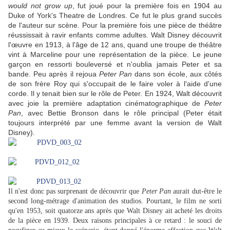
would not grow up
, fut joué pour la première fois en 1904 au
Duke of York's Theatre de Londres. Ce fut le plus grand succès
de l'auteur sur scène. Pour la première fois une pièce de théâtre
réussissait à ravir enfants comme adultes. Walt Disney découvrit
l'œuvre en 1913, à l'âge de 12 ans, quand une troupe de théâtre
vint à Marceline pour une représentation de la pièce. Le jeune
garçon en ressorti bouleversé et n'oublia jamais Peter et sa
bande. Peu après il rejoua
Peter Pan
dans son école, aux côtés
de son frère Roy qui s'occupait de le faire voler à l'aide d'une
corde. Il y tenait bien sur le rôle de Peter. En 1924, Walt découvrit
avec joie la première adaptation cinématographique de
Peter
Pan
, avec Bettie Bronson dans le rôle principal (Peter était
toujours interprété par une femme avant la version de Walt
Disney).
Il n'est donc pas surprenant de découvrir que
Peter Pan
aurait dut-être le
second long-métrage d'animation des studios. Pourtant, le film ne sorti
qu'en 1953, soit quatorze ans après que Walt Disney ait acheté les droits
de la pièce en 1939. Deux raisons principales à ce retard : le souci de