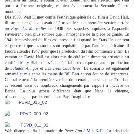
peaufiner au mieux le scénario, étant donné l'énorme affection que Walt
porte à l'oeuvre originale, et bien évidemment la Seconde Guerre
mondiale.
Dès 1939, Walt Disney confie l'esthétique générale du film à David Hall,
illustrateur anglais qui avait déjà travaillé sur la première version d'
Alice
au Pays des Merveilles
en 1938. Ses superbes esquisses à l'aquarelle
s'avérèrent bien plus sombre que l'atmosphère de la pièce originale. En
1941 le storyboard du film est presque fini quand les Etats-Unis entrent
en guerre et que les studios sont réquisitionné par l'armée américaine. Il
faudra attendre 1947 pour que la production du film commence enfin. La
version de David Hall est alors mis de côté et la direction artistique est
confié à
Mary Blair
, qui s'était déjà faite remarqué durant la production
de
Saludos Amigos
et
Les Trois Caballeros
. Le scénario est également
remanié et mis entre les mains de Bill Peet et son équipe de scénaristes.
Contrairement à la première version du scénario, on vit apparaître dans
ce second essai de nombreux changements par rapport à l'œuvre de
Barrie. La plus grosse différence était que Nana, la chienne,
n'accompagnait pas les enfants au Pays Imaginaire.
Walt disney confia l'animation de
Peter Pan
à
Milt Kahl
. La principale