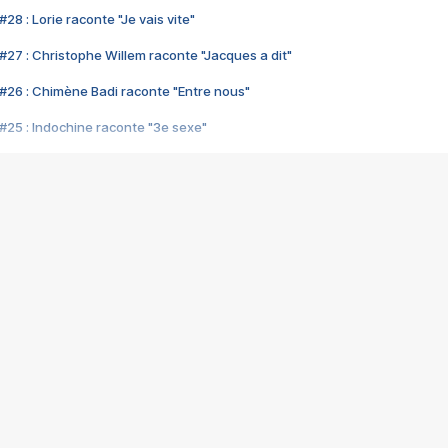
28 : Lorie raconte "Je vais vite"
#27 : Christophe Willem raconte "Jacques a dit"
#26 : Chimène Badi raconte "Entre nous"
#25 : Indochine raconte "3e sexe"
#24 : Zaho raconte "C'est chelou"
#23 : Patrick Bruel raconte "Au café des délices"
#22 : Kyo raconte "Le chemin"
#21 : Nolwenn Leroy raconte "Cassé"
#20 : Patrick Hernandez raconte "Born to be alive"
#19 : Lorie raconte "Près de moi"
#18 : Michael Jones raconte "A nos actes manqués" (avec Jean-Jacque
#17 : Khaled raconte "Aïcha"