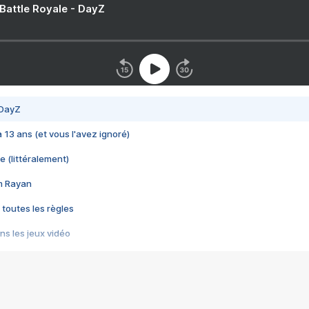
 Battle Royale - DayZ
 DayZ
 a 13 ans (et vous l'avez ignoré)
e (littéralement)
im Rayan
 toutes les règles
s les jeux vidéo
us choquant de Rockstar ? - Le scandale BULLY
e plus moche de Steam
du RÊVE tourne au CAUCHEMAR