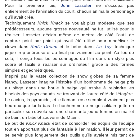
Pour la première fois,
John Lasseter
ne s'occupa pas
entièrement de l'animation du court, chacun anima le personnage
qu'il avait crée.
Techniquement
Knick Knack
se voulait plus modeste que ses
prédécesseurs, aucune grosse nouveauté ne fut utilisé pour le
réaliser. Lasseter décida même de mettre de côté l'outil de
capture point par point qui avait été utilisé pour modéliser le
clown dans
Red's Dream
et le bébé dans
Tin Toy
, technique
jugée trop onéreuse et au final pas vraiment au point. Au lieu de
cela, il conçu tous les personnages du film dans un style plus
sobre et facile à réaliser sur ordinateur grâce à des formes
simples et géométriques.
Inspiré par la vaste collection de snow globes de sa femme
Nancy, Lasseter imagina l'histoire d'un bonhomme de neige pris
au piège dans une boule à neige qui aspire à rejoindre les
bibelots des pays chauds se trouvant de l'autre côté de l'étagère.
Le cactus, la pyramide, et le flamant rose semblent vraiment plus
heureux que lui là-bas. Le bonhomme de neige solitaire jette en
particulier son dévolu sur une charmante jeune femme en maillot
de bain, un bibelot souvenir de Miami.
Le but de
Knick Knack
était de consolider les acquis de l'équipe
tout en apportant plus de fantaisie à l'animation. Il leur permit de
se servir plus longuement des outils qu'ils avaient mis tant de