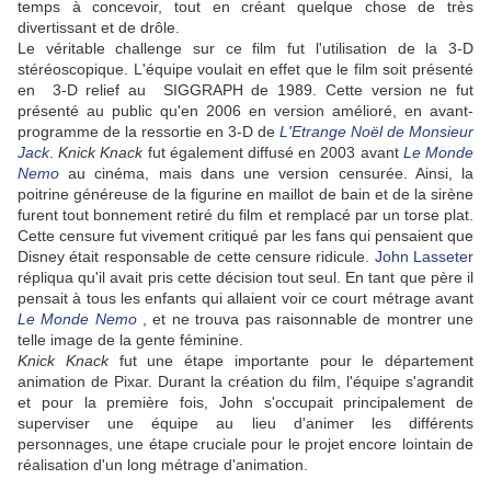
temps à concevoir, tout en créant quelque chose de très
divertissant et de drôle.
Le véritable challenge sur ce film fut l'utilisation de la 3-D
stéréoscopique. L'équipe voulait en effet que le film soit présenté
en 3-D relief au SIGGRAPH de 1989. Cette version ne fut
présenté au public qu'en 2006 en version amélioré, en avant-
programme de la ressortie en 3-D de
L'Etrange Noël de Monsieur
Jack
.
Knick Knack
fut également diffusé en 2003 avant
Le Monde
Nemo
au cinéma, mais dans une version censurée. Ainsi, la
poitrine généreuse de la figurine en maillot de bain et de la sirène
furent tout bonnement retiré du film et remplacé par un torse plat.
Cette censure fut vivement critiqué par les fans qui pensaient que
Disney était responsable de cette censure ridicule.
John Lasseter
répliqua qu'il avait pris cette décision tout seul. En tant que père il
pensait à tous les enfants qui allaient voir ce court métrage avant
Le Monde Nemo
, et ne trouva pas raisonnable de montrer une
telle image de la gente féminine.
Knick Knack
fut une étape importante pour le département
animation de Pixar. Durant la création du film, l'équipe s'agrandit
et pour la première fois, John s'occupait principalement de
superviser une équipe au lieu d'animer les différents
personnages, une étape cruciale pour le projet encore lointain de
réalisation d'un long métrage d'animation.
o