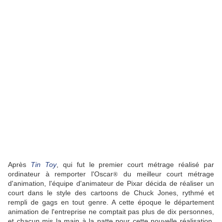
o
Après
Tin Toy
, qui fut le premier court métrage réalisé par
ordinateur à remporter l'Oscar
du meilleur court métrage
®
d'animation, l'équipe d'animateur de Pixar décida de réaliser un
court dans le style des cartoons de Chuck Jones, rythmé et
rempli de gags en tout genre. A cette époqu
e
le département
animation de l'entreprise ne comptait pas plus de dix personnes,
et chacun mis la main à la patte pour cette nouvelle réalisation.