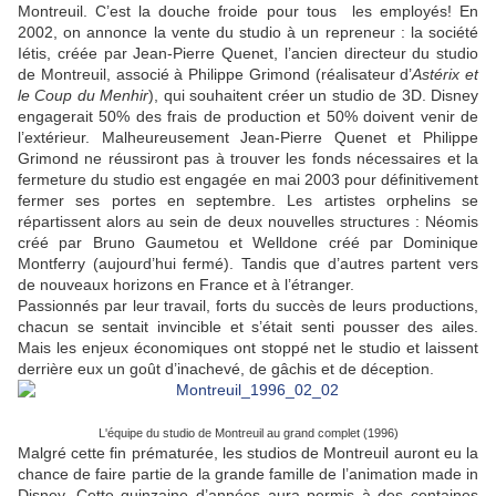
Montreuil. C’est la douche froide pour tous les employés! En
2002, on annonce la vente du studio à un repreneur : la société
Iétis, créée par Jean-Pierre Quenet, l’ancien directeur du studio
de Montreuil, associé à Philippe Grimond (réalisateur d’
Astérix et
le Coup du Menhir
), qui souhaitent créer un studio de 3D. Disney
engagerait 50% des frais de production et 50% doivent venir de
l’extérieur. Malheureusement Jean-Pierre Quenet et Philippe
Grimond ne réussiront pas à trouver les fonds nécessaires et la
fermeture du studio est engagée en mai 2003 pour définitivement
fermer ses portes en septembre. Les artistes orphelins se
répartissent alors au sein de deux nouvelles structures : Néomis
créé par Bruno Gaumetou et Welldone créé par Dominique
Montferry (aujourd’hui fermé). Tandis que d’autres partent vers
de nouveaux horizons en France et à l’étranger.
Passionnés par leur travail, forts du succès de leurs productions,
chacun se sentait invincible et s’était senti pousser des ailes.
Mais les enjeux économiques ont stoppé net le studio et laissent
derrière eux un goût d’inachevé, de gâchis et de déception.
L'équipe du studio de Montreuil au grand complet (1996)
Malgré cette fin prématurée, les studios de Montreuil auront eu la
chance de faire partie de la grande famille de l’animation made in
Disney. Cette quinzaine d’années aura permis à des centaines