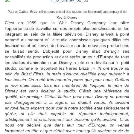
Paul et Gaëtan Brizzi (directeurs créatif des studios de Montreuil) accompagné de
Roy E. Disney
C’est en 1989 que la Walt Disney Company leur offre
l’opportunité de travailler sur des projets plus enrichissants en les
intégrant au sein de la filiale télévision. Disney arrivait à point
nommé au moment où le studio connaissait quelques difficultés
financières et où l’envie de travailler sur de nouvelles productions
se faisait sentir. L’objectif pour Disney était d’élargir ses
possibilités de production et c’est après un tour d’Europe de tous
les studios d’animation que Disney a jeté son dévolu sur le petit
studio, comme le racontent les frères Brizzi : «
Ils ont trouvé au
sein de Brizzi Films, la main d’œuvre qualifiée pour subvenir à
leur besoin. On a été très honorés parce que pour nous, Gaëtan
et moi mais aussi tous les membres de l’équipe, le nom de
Disney est venu éclairer le studio. C’était une référence de
qualité, de prestige. C’était flatteur pour nous. Disney ne prenait
pas d’engagement à la légère. Ils étaient venus, ils avaient
envoyé leurs experts pour voir si notre société était sérieusement
gérée, si elle était capable de répondre techniquement,
artistiquement et créativement aux besoins qu’ils avaient. Et ils
nous ont déclaré que dans leur tour d’Europe, on venait
largement en tête et que c’était avec nous qu’ils avaient envie de