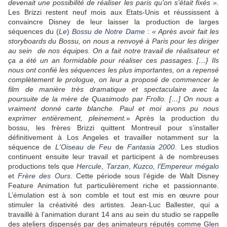
devenait une possibilité de réaliser les paris qu’on s’était fixés ».
Les Brizzi restent neuf mois aux Etats-Unis et réussissent à
convaincre Disney de leur laisser la production de larges
séquences du
(
Le
)
Bossu de Notre Dame
:
« Après avoir fait les
storyboards du Bossu, on nous a renvoyé à Paris pour les diriger
au sein de nos équipes. On a fait notre travail de réalisateur et
ça a été un an formidable pour réaliser ces passages. […} Ils
nous ont confié les séquences les plus importantes, on a repensé
complètement le prologue, on leur a proposé de commencer le
film de manière très dramatique et spectaculaire avec la
poursuite de la mère de Quasimodo par Frollo. […] On nous a
vraiment donné carte blanche. Paul et moi avons pu nous
exprimer entièrement, pleinement.
» Après la production du
bossu, les frères Brizzi quittent Montreuil pour s’installer
définitivement à Los Angeles et travailler notamment sur la
séquence de
L'Oiseau de Feu
de
Fantasia 2000
. Les studios
continuent ensuite leur travail et participent à de nombreuses
productions tels que
Hercule
,
Tarzan
,
Kuzco, l'Empereur mégalo
et
Frère des Ours
. Cette période sous l’égide de Walt Disney
Feature Animation fut particulièrement riche et passionnante.
L’émulation est à son comble et tout est mis en œuvre pour
stimuler la créativité des artistes. Jean-Luc Ballester, qui a
travaillé à l’animation durant 14 ans au sein du studio se rappelle
des ateliers dispensés par des animateurs réputés comme
Glen