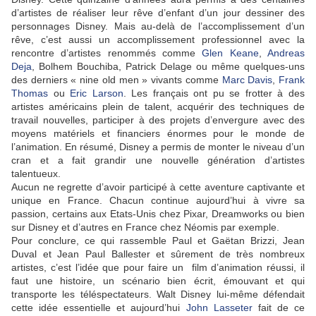
d’artistes de réaliser leur rêve d’enfant d’un jour dessiner des
personnages Disney. Mais au-delà de l’accomplissement d’un
rêve, c’est aussi un accomplissement professionnel avec la
rencontre d’artistes renommés comme
Glen Keane
,
Andreas
Deja
, Bolhem Bouchiba, Patrick Delage ou même quelques-uns
des derniers « nine old men » vivants comme
Marc Davis
,
Frank
Thomas
ou
Eric Larson
. Les français ont pu se frotter à des
artistes américains plein de talent, acquérir des techniques de
travail nouvelles, participer à des projets d’envergure avec des
moyens matériels et financiers énormes pour le monde de
l’animation. En résumé, Disney a permis de monter le niveau d’un
cran et a fait grandir une nouvelle génération d’artistes
talentueux.
Aucun ne regrette d’avoir participé à cette aventure captivante et
unique en France. Chacun continue aujourd’hui à vivre sa
passion, certains aux Etats-Unis chez Pixar, Dreamworks ou bien
sur Disney et d’autres en France chez Néomis par exemple.
Pour conclure, ce qui rassemble Paul et Gaëtan Brizzi, Jean
Duval et Jean Paul Ballester et sûrement de très nombreux
artistes, c’est l’idée que pour faire un film d’animation réussi, il
faut une histoire, un scénario bien écrit, émouvant et qui
transporte les téléspectateurs. Walt Disney lui-même défendait
cette idée essentielle et aujourd’hui
John Lasseter
fait de ce