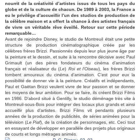
nourrit de la créativité d’artistes issus de tous les pays du
globe et de la culture de chacun. De 1989 à 2003, la France a
eu le privilège d’accueillir l’un des studios de production de
la célèbre maison et a offert la chance à des artistes français
de vivre un véritable rêve éveillé. Retour sur cette période
remarquable…
Avant de rejoindre Disney, le studio de Montreuil était une petite
structure de production cinématographique créée par les
célèbres frères Brizzi. Passionnés depuis leur plus jeune âge par
la peinture et le dessin, et suite à la rencontre décisive avec Paul
Grimault (un des pères fondateurs du cinéma d’animation
français et réalisateur du (
Le
)
Roi et l’Oiseau
), les frères Brizzi
tombent amoureux du cinéma d’animation. C’est pour eux la
possibilité de donner vie à la peinture. Créatifs et indépendants,
Paul et Gaëtan Brizzi veulent vivre de leur passion et se donner
les moyens de leur ambition. Pour se faire, ils créent Brizzi Films
en 1986. D’abord situé à Gentilly, le studio déménage très vite à
Montreuil-sous-Bois pour intégrer des locaux plus grands et ainsi
accueillir plus d’artistes. Brizzi Films vit pendants plusieurs
années de la production de publicités, de séries animées pour la
télévision (
Le Piaf
), de la création de personnages, etc. Ceci tout
en essayant de développer en parallèle des projets plus originaux
de courts et longs métrages animés.