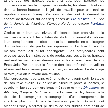
tandis que des français partent là bas, pour partager les
connaissances, les techniques, la créativité, les idées... Tout ceci
dans la bonne humeur et la joie de travailler pour une maison
réputée comme Disney. Certains artistes ont également la
chance de travailler sur des séquences de
Lilo & Stitch
,
Le Livre
de la Jungle 2
,
Atlantide, l'Empire Perdu
ou encore
Fantasia
2000
.
Choisis pour leur haut niveau d’exigence, leur créativité et la
maîtrise de leur art, les artistes du studio continuent d’améliorer
leurs compétences aux côtés des artistes américains et d’intégrer
des techniques de production rigoureuses. Le travail avec la
maison mère est plutôt contingenté. Les storyboards sont
envoyés avec les instructions de production. Les artistes français
réalisent les séquences demandées et les envoient ensuite aux
Etats-Unis. Pendant que la France dort, les américains travaillent
et envoient leurs remarques aux français en retour. Le décalage
horaire joue en la faveur des studios.
Malheureusement certains événements vont venir sortir le studio
de son rêve éveillé. Le déficit de plusieurs parcs à thèmes, le
succès mitigé des derniers longs métrages comme
Dinosaure
ou
Atlantide, l'Empire Perdu
ainsi que l’arrivée de Jay Rasulo à la
tête de la compagnie, accompagnée d’un changement de
stratégie plus tourné vers le business que la créativité vont
amener Disney a fermer plusieurs de ses studios dont celui de