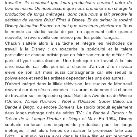
travailler. Ils sentaient que leurs productions seraient entre de
bonnes mains. On nous assuré que nous prendrions en charge la
production de longs métrages, donc cela nous a fait prendre la
décision de vendre Brizzi Films à Disney. Et de diriger la société
Disney Animation France en tant que directeurs généraux.
» Tous
le monde au studio sauta de joie en apprenant cette grande
nouvelle, le rêve éveillé commence pour les petits français…
Chacun s’attèle alors à sa tâche et intègre les méthodes de
travail à la Disney : on exacerbe la spécialité et le talent
particulier de chaque artiste pour en faire son cœur de métier. On
parle d’hyper spécialisation. Une technique de travail à la fois
enrichissante car elle permet à chacun d’arriver à un niveau
élevé de son art mais aussi contraignante car elle réduit la
polyvalence et rend les artistes dépendant les uns des autres.
D’abord intégré dans la filiale télévision, les studios de Montreuil
œuvrent sur des séries animées. Ils auront notamment la chance
de travailler sur un épisode spécial Noël des Aventures de Winnie
l'Ourson,
Winnie l'Ourson : Noël à l'Unisson
,
Super Baloo
,
La
Bande à Dingo
, ou encore
Bonkers
. Le studio produit également
deux longs métrage tirés de séries TV :
La Bande à Picsou : le
Trésor de la Lampe Perdue
et
Dingo et Max
. En 1994, Disney
souhaite renforcer ses équipes de production pour les longs
métrages, il est alors temps de réaliser la promesse faite aux
Brizzi. Le studio passe alors dans la filiale film et est renommé