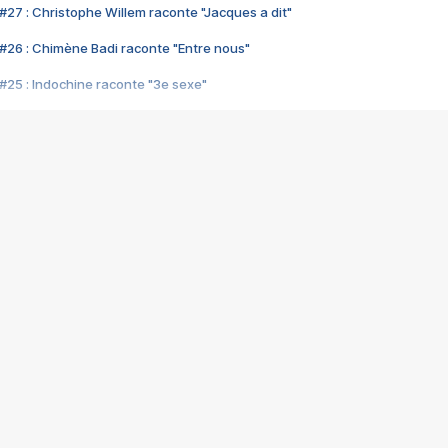
#27 : Christophe Willem raconte "Jacques a dit"
#26 : Chimène Badi raconte "Entre nous"
#25 : Indochine raconte "3e sexe"
#24 : Zaho raconte "C'est chelou"
#23 : Patrick Bruel raconte "Au café des délices"
#22 : Kyo raconte "Le chemin"
#21 : Nolwenn Leroy raconte "Cassé"
#20 : Patrick Hernandez raconte "Born to be alive"
#19 : Lorie raconte "Près de moi"
#18 : Michael Jones raconte "A nos actes manqués" (avec Jean-Jacque
#17 : Khaled raconte "Aïcha"
#16 : Corneille raconte "Parce qu'on vient de loin"
#15 : Indochine raconte "L'aventurier"