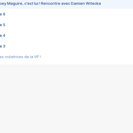
bey Maguire, c'est lui ! Rencontre avec Damien Witecka
e 6
e 5
e 4
e 3
s créatrices de la VF !
e 2
e 1
e Mektoub My Love arrive enfin ! Rencontre avec Shaïn Boumedine et Sal
i : après Toni en famille
elle réalise le bouleversant Dites lui que je l'aime
ais ! Rencontre autour de Vie privée de Rebecca Zlotowski
 de Marguerite, Grave... Rencontre avec Ella Rumpf