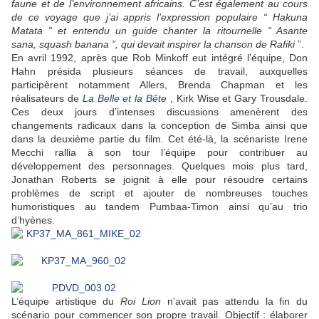
faune et de l’environnement africains. C’est également au cours
de ce voyage que j’ai appris l’expression populaire “ Hakuna
Matata ” et entendu un guide chanter la ritournelle “ Asante
sana,
squash banana ”, qui devait inspirer la chanson de Rafiki
”.
En avril 1992, après que Rob Minkoff eut intégré l’équipe, Don
Hahn présida plusieurs séances de travail, auxquelles
participèrent notamment Allers, Brenda Chapman et les
réalisateurs de
La Belle et la Bête
, Kirk Wise et Gary Trousdale.
Ces deux jours d’intenses discussions amenèrent des
changements radicaux dans la conception de Simba ainsi que
dans la deuxième partie du film. Cet été-là, la scénariste Irene
Mecchi rallia à son tour l’équipe pour contribuer au
développement des personnages. Quelques mois plus tard,
Jonathan Roberts se joignit à elle pour résoudre certains
problèmes de script et ajouter de nombreuses touches
humoristiques au tandem Pumbaa-Timon ainsi qu’au trio
d’hyènes.
L’équipe artistique du
Roi Lion
n’avait pas attendu la fin du
scénario pour commencer son propre travail. Objectif : élaborer