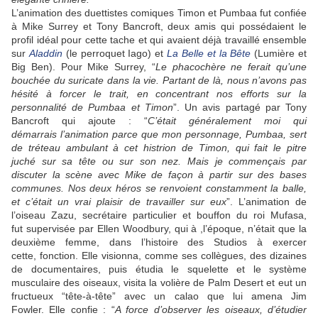
L’animation des duettistes comiques Timon et Pumbaa fut confiée
à Mike Surrey et Tony Bancroft, deux amis qui possédaient le
profil idéal pour cette tache et qui avaient déjà travaillé ensemble
sur
Aladdin
(le perroquet Iago) et
La Belle et la Bête
(Lumière et
Big Ben). Pour Mike Surrey, “
Le phacochère ne ferait qu’une
bouchée du suricate dans la vie. Partant de là, nous n’avons pas
hésité à forcer le trait, en concentrant nos efforts sur la
personnalité de Pumbaa et Timon
”. Un avis partagé par Tony
Bancroft qui ajoute : “
C’était généralement moi qui
démarrais l’animation parce que mon personnage, Pumbaa, sert
de tréteau ambulant à cet histrion de Timon, qui fait le pitre
juché sur sa tête ou sur son nez. Mais je commençais par
discuter la scène avec Mike de façon à partir sur des bases
communes. Nos deux héros se renvoient constamment la balle,
et c’était un vrai plaisir de travailler sur eux
”. L’animation de
l’oiseau Zazu, secrétaire particulier et bouffon du roi Mufasa,
fut supervisée par Ellen Woodbury, qui à ,l’époque, n’était que la
deuxième femme, dans l’histoire des Studios à exercer
cette, fonction. Elle visionna, comme ses collègues, des dizaines
de documentaires, puis étudia le squelette et le système
musculaire des oiseaux, visita la volière de Palm Desert et eut un
fructueux “tête-à-tête” avec un calao que lui amena Jim
Fowler. Elle confie : “
A force d’observer les oiseaux, d’étudier