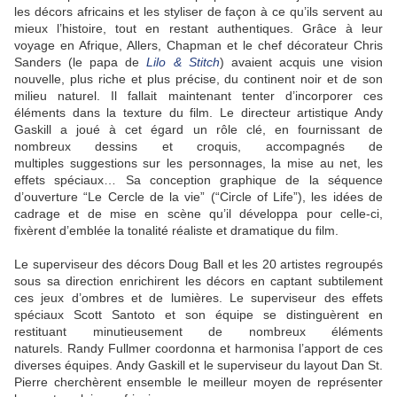
les décors africains et les styliser de façon à ce qu’ils servent au
mieux l’histoire, tout en restant authentiques. Grâce à leur
voyage en Afrique, Allers, Chapman et le chef décorateur Chris
Sanders (le papa de
Lilo & Stitch
) avaient acquis une vision
nouvelle, plus riche et plus précise, du continent noir et de son
milieu naturel. Il fallait maintenant tenter d’incorporer ces
éléments dans la texture du film. Le directeur artistique Andy
Gaskill a joué à cet égard un rôle clé, en fournissant de
nombreux dessins et croquis, accompagnés de
multiples suggestions sur les personnages, la mise au net, les
effets spéciaux… Sa conception graphique de la séquence
d’ouverture “Le Cercle de la vie” (“Circle of Life”), les idées de
cadrage et de mise en scène qu’il développa pour celle-ci,
fixèrent d’emblée la tonalité réaliste et dramatique du film.
Le superviseur des décors Doug Ball et les 20 artistes regroupés
sous sa direction enrichirent les décors en captant subtilement
ces jeux d’ombres et de lumières. Le superviseur des effets
spéciaux Scott Santoto et son équipe se distinguèrent en
restituant minutieusement de nombreux éléments
naturels. Randy Fullmer coordonna et harmonisa l’apport de ces
diverses équipes. Andy Gaskill et le superviseur du layout Dan St.
Pierre cherchèrent ensemble le meilleur moyen de représenter