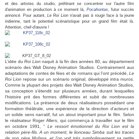
et des artistes du studio, préférant se concentrer sur l'autre film
d'animation en production à ce moment là,
Pocahontas
, futur succès
annoncé. Pour autant,
Le Roi Lion
n'avait pas à rougir face à la jeune
indienne, tant le potentiel scénaristique pour un grand film était là.
Attention, chef-d'œuvre !
L’idée du
Roi Lion
naquit à la fin des années 80, au département
scénario des Walt Disney Animation Studios. Contrairement aux
adaptations de contes de fées et de romans qui l’ont précédé,
Le
Roi Lion
repose sur un scénario original, développé intra muros.
Comme la plupart des projets des Walt Disney Animation Studios,
sa conception s’étendit sur plusieurs années, durant lesquelles
l'histoire prit des formes différentes et subit de nombreuses
modifications.
La présence de deux réalisateurs possédant une
formation théâtrale, une expérience de la direction d’acteurs et
un solide sens narratif, fut un atout important pour le film. Selon
le réalisateur Roger Allers, qui commença à travailler sur le film
en octobre 1991, “
Le ressort émotionnel du Roi Lion est la
relation père-fils. A un moment, le lionceau Simba
suit les traces
de son père Mufasa, et l’on voit très symboliquement sa petite