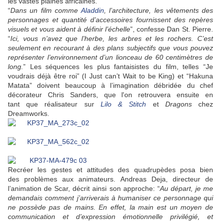
les vastes plaines africaines.
“
Dans un film comme
Aladdin
, l’architecture, les vêtements des
personnages et quantité d’accessoires fournissent des repères
visuels et vous aident à définir l’échelle
”, confesse Dan St. Pierre.
“
Ici, vous n’avez que l’herbe, les arbres et les rochers. C’est
seulement en recourant à des plans subjectifs que vous pouvez
représenter l’environnement d’un lionceau de 60 centimètres de
long.
” Les séquences les plus fantaisistes du film, telles “Je
voudrais déjà être roi” (I Just can’t Wait to be King) et “Hakuna
Matata” doivent beaucoup à l’imagination débridée du chef
décorateur Chris Sanders, que l'on retrouvera ensuite en
tant que réalisateur sur
Lilo & Stitch
et
Dragons
chez
Dreamworks.
Recréer les gestes et attitudes des quadrupèdes posa bien
des problèmes aux animateurs. Andreas Deja, directeur de
l’animation de Scar, décrit ainsi son approche: “
Au départ, je me
demandais comment
j’arriverais à humaniser ce personnage qui
ne possède pas de mains. En effet, la main est un moyen de
communication et d’expression émotionnelle privilégié, et