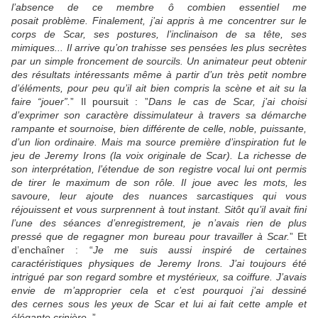
l’absence de ce membre ô combien essentiel me
posait problème. Finalement, j’ai appris à me concentrer sur le
corps de Scar, ses postures, l’inclinaison de sa tête, ses
mimiques... Il arrive qu’on trahisse ses pensées les plus secrètes
par un simple froncement de sourcils. Un animateur peut obtenir
des résultats intéressants même à partir d’un très petit nombre
d’éléments, pour peu qu’il ait bien compris la scène et ait su
la
faire “jouer”.
” Il poursuit : ”
Dans le cas de Scar, j’ai choisi
d’exprimer son caractère dissimulateur
à travers sa démarche
rampante et sournoise, bien différente de celle, noble, puissante,
d’un lion ordinaire. Mais ma source première d’inspiration fut le
jeu de Jeremy Irons (la voix originale de Scar). La richesse de
son interprétation, l’étendue de son registre vocal lui ont permis
de tirer le maximum de son rôle. Il joue avec les mots, les
savoure, leur ajoute des nuances sarcastiques qui vous
réjouissent et vous surprennent à tout instant. Sitôt qu’il avait fini
l’une des séances d’enregistrement, je n’avais rien
de plus
pressé que de regagner mon bureau pour travailler à Scar.
” Et
d’enchaîner : “
Je me suis aussi inspiré de certaines
caractéristiques physiques
de Jeremy Irons. J’ai toujours été
intrigué par son regard sombre et mystérieux, sa coiffure. J’avais
envie de m’approprier cela et c’est pourquoi j’ai dessiné
des
cernes sous les yeux de Scar et lui ai fait cette ample et
élégante crinière.
”