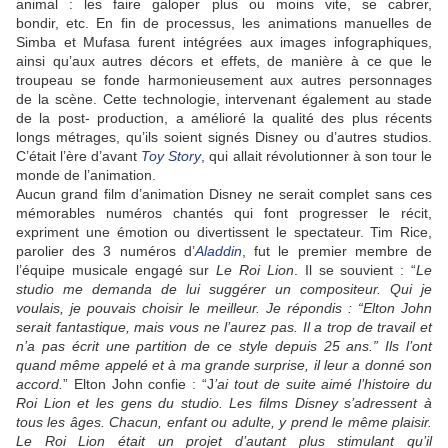
animal : les faire galoper plus ou moins vite, se cabrer,
bondir, etc. En fin de processus, les animations manuelles de
Simba et Mufasa furent intégrées aux images infographiques,
ainsi qu’aux autres décors et effets, de manière à ce que le
troupeau se fonde harmonieusement aux autres personnages
de la scène. Cette technologie, intervenant également au stade
de la post- production, a amélioré la qualité des plus récents
longs métrages, qu’ils soient signés Disney ou d’autres studios.
C’était l’ère d’avant
Toy Story
, qui allait révolutionner à son tour le
monde de l’animation.
Aucun grand film d’animation Disney ne serait complet sans ces
mémorables numéros chantés qui font progresser le récit,
expriment une émotion ou divertissent le spectateur. Tim Rice,
parolier des 3 numéros d’
Aladdin
, fut le premier membre de
l’équipe musicale engagé sur
Le Roi Lion
. Il se souvient : “
Le
studio me demanda de lui suggérer un compositeur. Qui je
voulais, je pouvais choisir le meilleur. Je répondis : “Elton John
serait fantastique, mais vous ne l’aurez pas. Il a trop de travail et
n’a pas écrit une partition de ce style depuis 25 ans.” Ils l’ont
quand même appelé et à ma grande surprise, il leur a
donné son
accord.
” Elton John confie : “J
’ai tout de suite aimé l’histoire du
Roi Lion et les gens du studio. Les films Disney s’adressent à
tous les âges. Chacun, enfant ou adulte, y prend le même plaisir.
Le Roi Lion était un projet d’autant plus stimulant qu’il