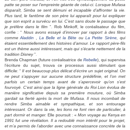
patte se poser sur l’empreinte géante de celui-ci. Lorsque Mufasa
disparaît, Simba se sent démuni et incapable d’affronter la vie.
Plus tard, le fantôme de son père
lui apparaît pour lui expliquer
que son esprit a survécu en lui. C’est sans doute le passage que
je préfère dans le film
”. Rob Minkoff, le coréalisateur du film,
confie : “
Nous avons essayé d’innover par rapport à des films
comme
Aladdin
,
La Belle et la Bête
ou
La Petite Sirène
, qui
étaient essentiellement des histoires d’amour. Le rapport père-fils
est un
thème aussi intéressant, mais qui s’écarte nettement de la
tradition Disney
”.
Brenda Chapman (future coréalisatrice de
Rebelle
), qui supervisa
l’écriture du sujet, trouva ce processus aussi stimulant que
difficile: “
Il est beaucoup plus
délicat d’écrire un sujet original. On
ne peut s’appuyer sur aucune structure prédéfinie, et l’on met
parfois un certain temps avant de s’apercevoir qu’on s’est
fourvoyé. C’est ainsi que la ligne générale du Roi Lion évolua de
manière significative depuis sa première mouture, où Simba
gardait sa fierté après la mort de Mufasa. Il nous incombait de
rendre Simba aimable et sympathique, et son entourage
intéressant. Or dans la vie, les lions ne font rien de particulier, à
part dormir et manger.
Elle poursuit : «
Mon voyage au Kenya en
1991 fut une révélation. Il a redoublé mon intérêt pour le projet,
et m’a permis
de l’aborder avec une connaissance concrète de la