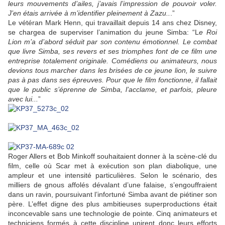
leurs mouvements d’ailes, j’avais l’impression de pouvoir voler.
J’en étais arrivée à m’identifier pleinement à Zazu..
.”
Le vétéran Mark Henn, qui travaillait depuis 14 ans chez Disney,
se chargea de superviser l’animation du jeune Simba: “L
e Roi
Lion m’a d’abord séduit par son contenu émotionnel. Le combat
que livre Simba, ses revers et ses triomphes font de ce film une
entreprise totalement originale. Comédiens ou animateurs, nous
devions tous marcher dans les brisées de ce jeune lion, le suivre
pas à pas dans ses épreuves. Pour que le film fonctionne, il fallait
que le public s’éprenne de Simba, l’acclame, et parfois, pleure
avec lui...
”
Roger Allers et Bob Minkoff souhaitaient donner à la scène-clé du
film, celle où Scar met à exécution son plan diabolique, une
ampleur et une intensité particulières. Selon le scénario, des
milliers de gnous affolés dévalant d’une falaise, s’engouffraient
dans un ravin, poursuivant l’infortuné Simba avant de piétiner son
père. L’effet digne des plus ambitieuses superproductions était
inconcevable sans une technologie de pointe. Cinq animateurs et
techniciens formés à cette discipline unirent donc leurs efforts