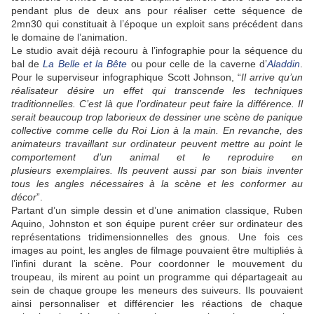
pendant plus de deux ans pour réaliser cette séquence de
2mn30 qui constituait à l’époque un exploit sans précédent dans
le domaine de l’animation.
Le studio avait déjà recouru à l’infographie pour la séquence du
bal de
La Belle et la Bête
ou pour celle de la caverne d’
Aladdin
.
Pour le superviseur infographique Scott Johnson, “
Il arrive qu’un
réalisateur désire un effet qui transcende les techniques
traditionnelles. C’est là que l’ordinateur peut faire la différence. Il
serait beaucoup trop laborieux de dessiner une scène de panique
collective comme celle du Roi Lion à la main. En revanche, des
animateurs travaillant sur ordinateur peuvent mettre au point le
comportement d’un animal et le reproduire en
plusieurs exemplaires. Ils peuvent aussi par son biais inventer
tous les angles nécessaires à la scène et les conformer au
décor
”.
Partant d’un simple dessin et d’une animation classique, Ruben
Aquino, Johnston et son équipe purent créer sur ordinateur des
représentations tridimensionnelles des gnous. Une fois ces
images au point, les angles de filmage pouvaient être multipliés à
l’infini durant la scène. Pour coordonner le mouvement du
troupeau, ils mirent au point un programme qui départageait au
sein de
chaque groupe les meneurs des suiveurs. Ils pouvaient
ainsi personnaliser et différencier les réactions de chaque