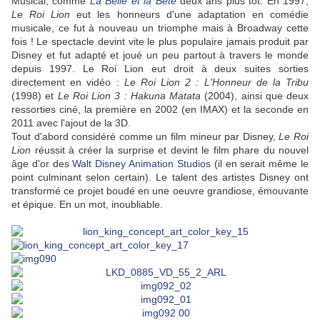
Musical, comme
La Belle et la Bête
deux ans plus tôt. En 1997,
Le Roi Lion
eut les honneurs d'une adaptation en comédie
musicale, ce fut à nouveau un triomphe mais à Broadway cette
fois ! Le spectacle devint vite le plus populaire jamais produit par
Disney et fut adapté et joué un peu partout à travers le monde
depuis 1997. Le Roi Lion eut droit à deux suites sorties
directement en vidéo :
Le Roi Lion 2 : L'Honneur de la Tribu
(1998) et
Le Roi Lion 3 : Hakuna Matata
(2004), ainsi que deux
ressorties ciné, la première en 2002 (en IMAX) et la seconde en
2011 avec l'ajout de la 3D.
Tout d'abord considéré comme un film mineur par Disney,
Le Roi
Lion
réussit à créer la surprise et devint le film phare du nouvel
âge d'or des
Walt Disney Animation Studios
(il en serait même le
point culminant selon certain). Le talent des artistes Disney ont
transformé ce projet boudé en une oeuvre grandiose, émouvante
et épique. En un mot, inoubliable.