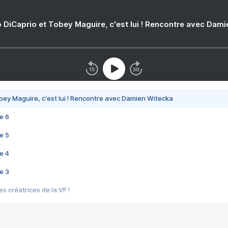
 DiCaprio et Tobey Maguire, c'est lui ! Rencontre avec Dam
bey Maguire, c'est lui ! Rencontre avec Damien Witecka
e 6
e 5
e 4
e 3
s créatrices de la VF !
e 2
e 1