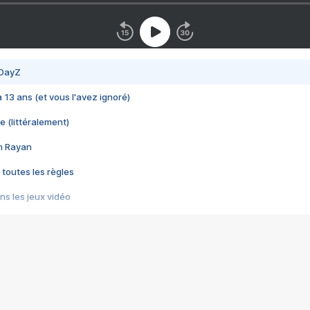
 DayZ
 a 13 ans (et vous l'avez ignoré)
e (littéralement)
im Rayan
 toutes les règles
s les jeux vidéo
us choquant de Rockstar ? - Le scandale BULLY
e plus moche de Steam
du RÊVE tourne au CAUCHEMAR
pendant 8 heures