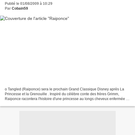
Publié le 01/08/2009 à 10:29
Par
Cobain59
o Tangled (Raiponce) sera le prochain Grand Classique Disney après La
Princesse et la Grenouille . Inspiré du célèbre conte des frères Grimm,
Raiponce racontera l'histoire d'une princesse au longs cheveux enfermée au
sommet d'une tour par une sorcière....