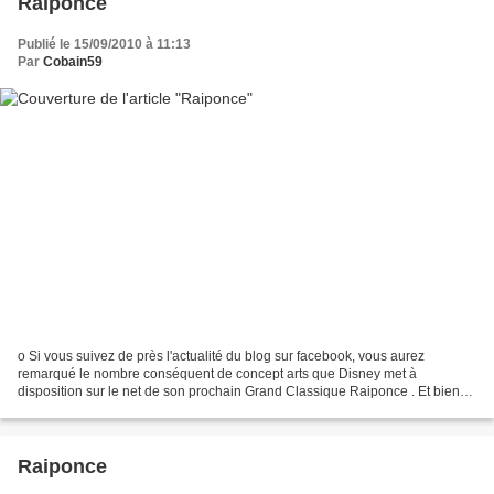
Raiponce
Publié le 15/09/2010 à 11:13
Par
Cobain59
o Si vous suivez de près l'actualité du blog sur facebook, vous aurez
remarqué le nombre conséquent de concept arts que Disney met à
disposition sur le net de son prochain Grand Classique Raiponce . Et bien
c'est loin d'être terminé! En effet retrouvez...
Raiponce