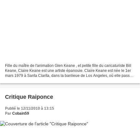
Fille du maître de l'animation Glen Keane , et petite fille du caricaturiste Bill
Keane, Claire Keane est une artiste épanouie. Claire Keane est née le 1er
mars 1979 à Santa Clarita, dans la banlieue de Los Angeles, où elle passe
une bonne partie de son...
Critique Raiponce
Publié le 12/11/2010 à 13:15
Par
Cobain59