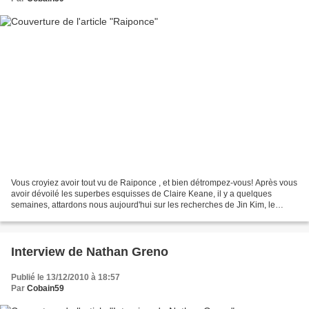
Vous croyiez avoir tout vu de Raiponce , et bien détrompez-vous! Après vous
avoir dévoilé les superbes esquisses de Claire Keane, il y a quelques
semaines, attardons nous aujourd'hui sur les recherches de Jin Kim, le
principal character designer du film....
Interview de Nathan Greno
Publié le 13/12/2010 à 18:57
Par
Cobain59