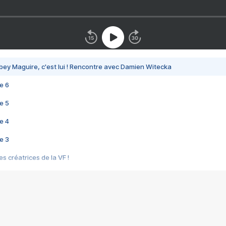
bey Maguire, c'est lui ! Rencontre avec Damien Witecka
e 6
e 5
e 4
e 3
s créatrices de la VF !
e 2
e 1
e Mektoub My Love arrive enfin ! Rencontre avec Shaïn Boumedine et Sal