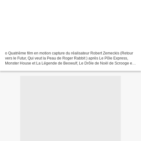
o Quatrième film en motion capture du réalisateur Robert Zemeckis (Retour
vers le Futur, Qui veut la Peau de Roger Rabbit ) après Le Pôle Express,
Monster House et La Légende de Beowulf, Le Drôle de Noël de Scrooge est
la première collaboration entre...