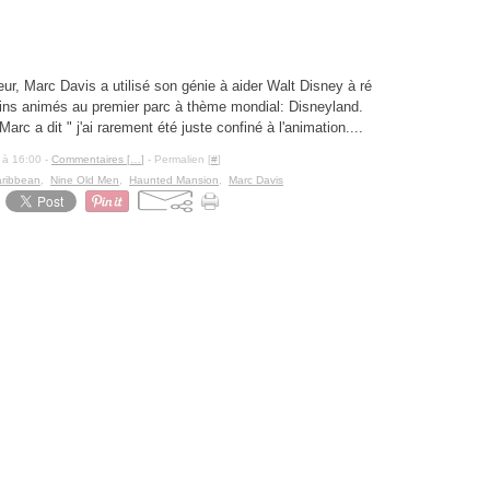
haunted mansion
Marc Davis
eur, Marc Davis a utilisé son génie à aider Walt Disney à ré
sins animés au premier parc à thème mondial: Disneyland.
rc a dit " j'ai rarement été juste confiné à l'animation....
 à 16:00 -
Commentaires [
…
]
- Permalien [
#
]
aribbean
,
Nine Old Men
,
Haunted Mansion
,
Marc Davis