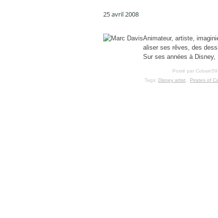
25 avril 2008
Animateur, artiste, imagini
aliser ses rêves, des des
Sur ses années à Disney, Ma
Posté par Cobain59
Tags:
Disney artist
,
Pirates of C