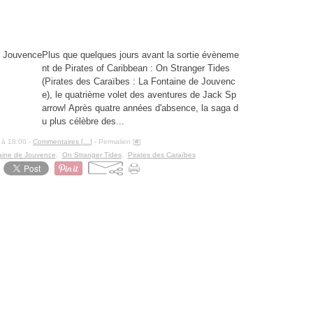
la fontaine de jouvence
Caraïbes : La Fontaine de Jouvence
Plus que quelques jours avant la sortie évèneme
nt de Pirates of Caribbean : On Stranger Tides
(Pirates des Caraïbes : La Fontaine de Jouvenc
e), le quatrième volet des aventures de Jack Sp
arrow! Après quatre années d'absence, la saga d
u plus célèbre des...
 à 18:00 -
Commentaires [
…
]
- Permalien [
#
]
aine de Jouvence
,
On Stranger Tides
,
Pirates des Caraïbes