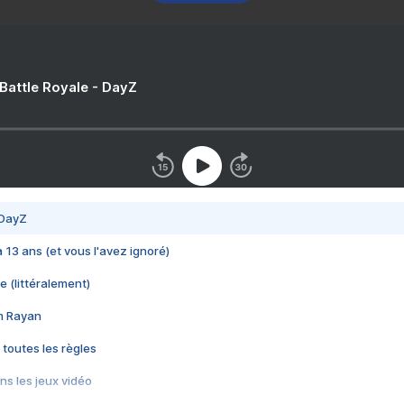
 Battle Royale - DayZ
 DayZ
 a 13 ans (et vous l'avez ignoré)
e (littéralement)
im Rayan
 toutes les règles
s les jeux vidéo