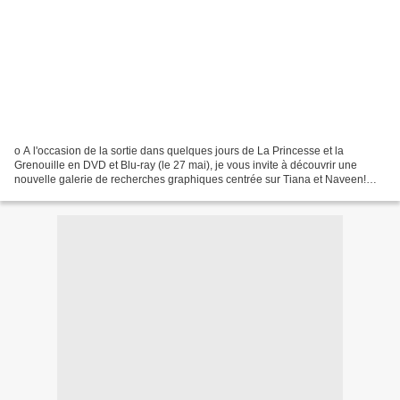
o A l'occasion de la sortie dans quelques jours de La Princesse et la
Grenouille en DVD et Blu-ray (le 27 mai), je vous invite à découvrir une
nouvelle galerie de recherches graphiques centrée sur Tiana et Naveen!
Pour rappel vous aurez le choix entre...