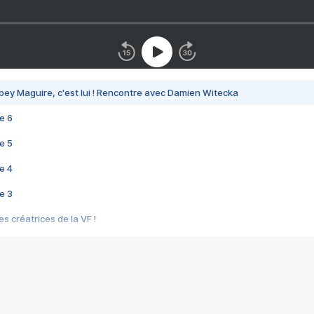
bey Maguire, c'est lui ! Rencontre avec Damien Witecka
e 6
e 5
e 4
e 3
s créatrices de la VF !
e 2
e 1
e Mektoub My Love arrive enfin ! Rencontre avec Shaïn Boumedine et Sal