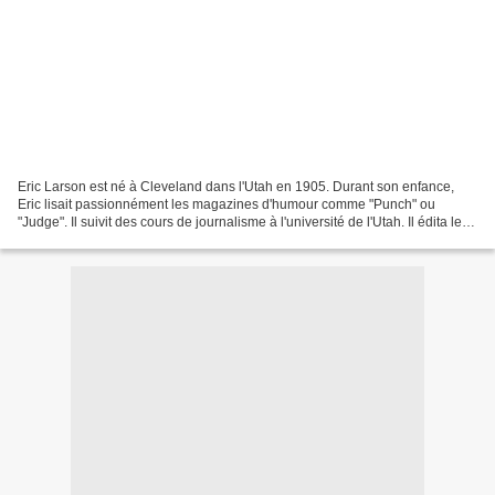
Eric Larson est né à Cleveland dans l'Utah en 1905. Durant son enfance,
Eric lisait passionnément les magazines d'humour comme "Punch" ou
"Judge". Il suivit des cours de journalisme à l'université de l'Utah. Il édita le
journal du campus tout en gagnant...